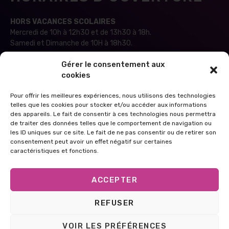
HORS VACANCES SCOLAIRES
Mercredi de 10h à 12h30 et de 13h30 à 18h.
Samedi et Dimanche de 10H à 18h30.
PETITES VACANCES SCOLAIRES ZONE C
Gérer le consentement aux
Tous les jours de 10h à 18h sauf le 24, 25, 31 déc et le 01 janvier.
cookies
VACANCES ÉTÉ
Pour offrir les meilleures expériences, nous utilisons des technologies
telles que les cookies pour stocker et/ou accéder aux informations
Du mardi au samedi de 10h00 à 17h00
des appareils. Le fait de consentir à ces technologies nous permettra
de traiter des données telles que le comportement de navigation ou
FERMETURE ANNUELLE DU 11 JUILLET AU 03 AOUT
les ID uniques sur ce site. Le fait de ne pas consentir ou de retirer son
consentement peut avoir un effet négatif sur certaines
JOURS FÉRIÉS
caractéristiques et fonctions.
Horaires sujets à modification, merci de consulter nos réseaux
sociaux.
Ce site utilise des cookies à des fins d’analyse et pour
ACCEPTER
améliorer votre expérience. En cliquant sur Accepter, vous
consentez à notre utilisation des cookies. En savoir plus
REFUSER
dans notre
politique de confidentialité
.
Tous droits réservés – Zig Park
ACCEPTER
VOIR LES PRÉFÉRENCES