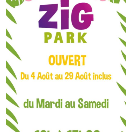
La réservation est nécessaire pour garantir votre
anniversaire dans cette expérience palpitante.
LA FORMULE COMPREND :
La mise à disposition des cartons d’invitations :
disponibles au parc ou à télécharger
ici
.
2 séances de Laser Game, de 20 mn chacune
Une table réservée, dressée et débarrassée par
nos soins
Une entrée offerte pour une prochaine visite à
ZIG Jump ou Zig Laser
JE RÉSERVE