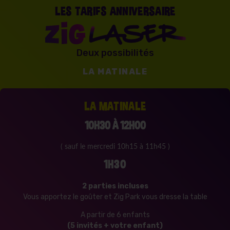
LES TARIFS ANNIVERSAIRE
Deux possibilités
LA MATINALE
LA MATINALE
10H30 À 12H00
( sauf le mercredi 10h15 à 11h45 )
1H30
2 parties incluses
Vous apportez le goûter et Zig Park vous dresse la table
A partir de 6 enfants
(5 invités + votre enfant)