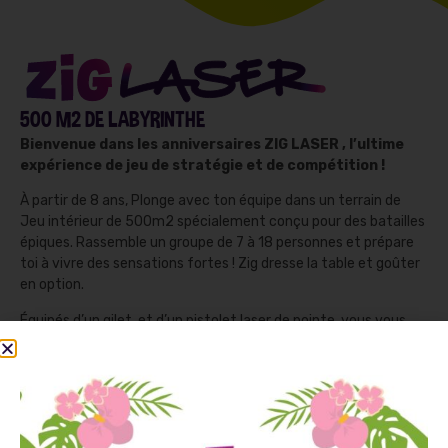
500 M2 DE LABYRINTHE
Bienvenue dans les anniversaires ZIG LASER , l’ultime
expérience de jeu de stratégie et de compétition !
À partir de 8 ans, Plonge avec ton équipe dans un terrain de
Jeu intérieur de 500m2 spécialement conçu pour des batailles
épiques. Rassemble un groupe de 7 à 18 personnes et prépare
toi à vivre des sensations fortes ! Zig dresse la table et goûter
en option.
Équipés d’un gilet et d’un pistolet laser de pointe, vous vous
lancerez dans des missions captivantes où l’esprit d’équipe, la
précision et la réflexion stratégique seront vos meilleurs
atouts. Parcourez les différents labyrinthes, évitez les
obstacles, traquez vos adversaires et accumulez un maximum
de points pour remporter la victoire !